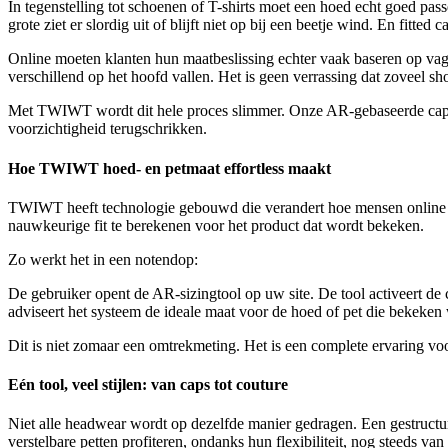
In tegenstelling tot schoenen of T-shirts moet een hoed echt goed pass
grote ziet er slordig uit of blijft niet op bij een beetje wind. En fitted 
Online moeten klanten hun maatbeslissing echter vaak baseren op vage
verschillend op het hoofd vallen. Het is geen verrassing dat zoveel
Met TWIWT wordt dit hele proces slimmer. Onze AR-gebaseerde cap- e
voorzichtigheid terugschrikken.
Hoe TWIWT hoed- en petmaat effortless maakt
TWIWT heeft technologie gebouwd die verandert hoe mensen online he
nauwkeurige fit te berekenen voor het product dat wordt bekeken.
Zo werkt het in een notendop:
De gebruiker opent de AR-sizingtool op uw site. De tool activeert d
adviseert het systeem de ideale maat voor de hoed of pet die bekeken w
Dit is niet zomaar een omtrekmeting. Het is een complete ervaring vo
Eén tool, veel stijlen: van caps tot couture
Niet alle headwear wordt op dezelfde manier gedragen. Een gestructur
verstelbare petten profiteren, ondanks hun flexibiliteit, nog steeds va