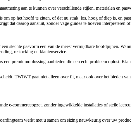
meting aan te kunnen over verschillende stijlen, materialen en pas
om op het hoofd te zitten, of dat nu strak, los, hoog of diep is, en pa
rijgt dat daarop aansluit, zonder vage guides te hoeven interpreteren o
een slechte pasvorm een van de meest vermijdbare hoofdpijnen. Wanneer
ending, restocking en klantenservice.
s een premiumoplossing aanbieden die een echt probleem oplost. Klanten
scheidt. TWIWT gaat niet alleen over fit, maar ook over het bieden van 
nde e-commerceopzet, zonder ingewikkelde installaties of steile lee
ardingteam werkt met u samen om sizing nauwkeurig over uw productcat
.