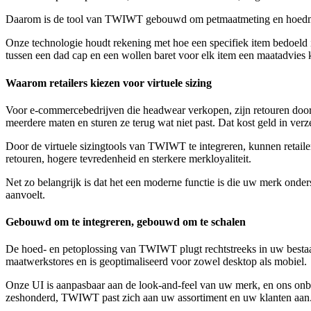
Daarom is de tool van TWIWT gebouwd om petmaatmeting en hoedmaat
Onze technologie houdt rekening met hoe een specifiek item bedoeld is 
tussen een dad cap en een wollen baret voor elk item een maatadvies k
Waarom retailers kiezen voor virtuele sizing
Voor e-commercebedrijven die headwear verkopen, zijn retouren door 
meerdere maten en sturen ze terug wat niet past. Dat kost geld in verz
Door de virtuele sizingtools van TWIWT te integreren, kunnen retailer
retouren, hogere tevredenheid en sterkere merkloyaliteit.
Net zo belangrijk is dat het een moderne functie is die uw merk onder
aanvoelt.
Gebouwd om te integreren, gebouwd om te schalen
De hoed- en petoplossing van TWIWT plugt rechtstreeks in uw bestaa
maatwerkstores en is geoptimaliseerd voor zowel desktop als mobiel.
Onze UI is aanpasbaar aan de look-and-feel van uw merk, en ons onbo
zeshonderd, TWIWT past zich aan uw assortiment en uw klanten aan