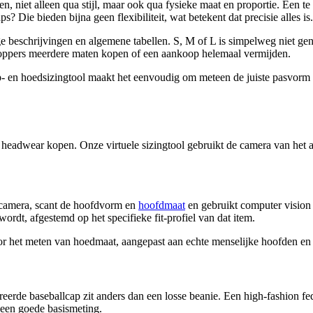
en, niet alleen qua stijl, maar ook qua fysieke maat en proportie. Een t
caps? Die bieden bijna geen flexibiliteit, wat betekent dat precisie alles is.
 beschrijvingen en algemene tabellen. S, M of L is simpelweg niet gen
 shoppers meerdere maten kopen of een aankoop helemaal vermijden.
n hoedsizingtool maakt het eenvoudig om meteen de juiste pasvorm te
adwear kopen. Onze virtuele sizingtool gebruikt de camera van het ap
e camera, scant de hoofdvorm en
hoofdmaat
en gebruikt computer vision
ordt, afgestemd op het specifieke fit-profiel van dat item.
or het meten van hoedmaat, aangepast aan echte menselijke hoofden en 
eerde baseballcap zit anders dan een losse beanie. Een high-fashion fe
n een goede basismeting.