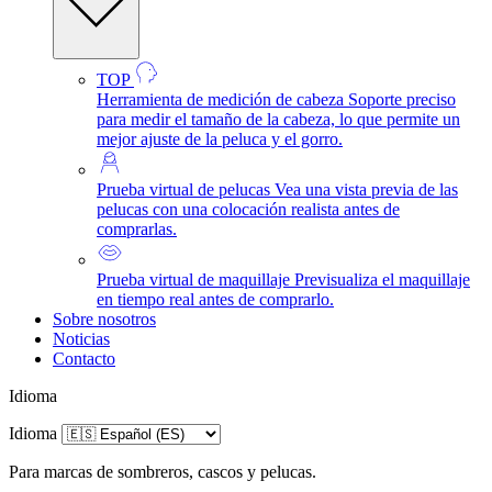
TOP
Herramienta de medición de cabeza
Soporte preciso
para medir el tamaño de la cabeza, lo que permite un
mejor ajuste de la peluca y el gorro.
Prueba virtual de pelucas
Vea una vista previa de las
pelucas con una colocación realista antes de
comprarlas.
Prueba virtual de maquillaje
Previsualiza el maquillaje
en tiempo real antes de comprarlo.
Sobre nosotros
Noticias
Contacto
Idioma
Idioma
Para marcas de sombreros, cascos y pelucas.