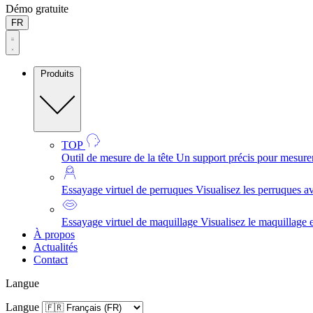
Démo gratuite
FR
Produits
TOP
Outil de mesure de la tête
Un support précis pour mesurer l
Essayage virtuel de perruques
Visualisez les perruques av
Essayage virtuel de maquillage
Visualisez le maquillage e
À propos
Actualités
Contact
Langue
Langue