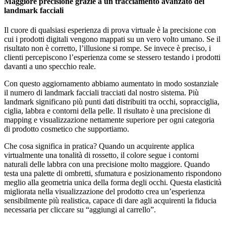
Maggiore precisione grazie a un tracciamento avanzato dei
landmark facciali
Il cuore di qualsiasi esperienza di prova virtuale è la precisione con
cui i prodotti digitali vengono mappati su un vero volto umano. Se il
risultato non è corretto, l’illusione si rompe. Se invece è preciso, i
clienti percepiscono l’esperienza come se stessero testando i prodotti
davanti a uno specchio reale.
Con questo aggiornamento abbiamo aumentato in modo sostanziale
il numero di landmark facciali tracciati dal nostro sistema. Più
landmark significano più punti dati distribuiti tra occhi, sopracciglia,
ciglia, labbra e contorni della pelle. Il risultato è una precisione di
mapping e visualizzazione nettamente superiore per ogni categoria
di prodotto cosmetico che supportiamo.
Che cosa significa in pratica? Quando un acquirente applica
virtualmente una tonalità di rossetto, il colore segue i contorni
naturali delle labbra con una precisione molto maggiore. Quando
testa una palette di ombretti, sfumatura e posizionamento rispondono
meglio alla geometria unica della forma degli occhi. Questa elasticità
migliorata nella visualizzazione del prodotto crea un’esperienza
sensibilmente più realistica, capace di dare agli acquirenti la fiducia
necessaria per cliccare su “aggiungi al carrello”.