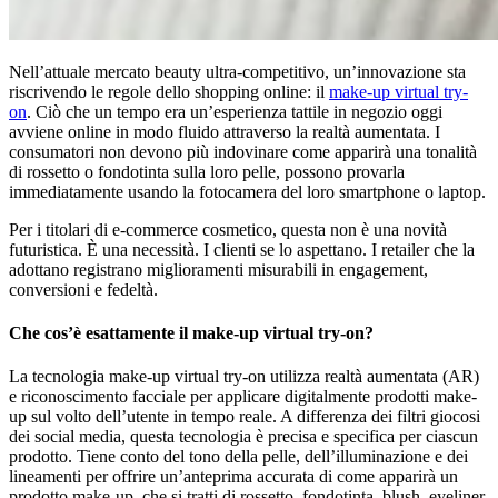
Nell’attuale mercato beauty ultra-competitivo, un’innovazione sta
riscrivendo le regole dello shopping online: il
make-up virtual try-
on
. Ciò che un tempo era un’esperienza tattile in negozio oggi
avviene online in modo fluido attraverso la realtà aumentata. I
consumatori non devono più indovinare come apparirà una tonalità
di rossetto o fondotinta sulla loro pelle, possono provarla
immediatamente usando la fotocamera del loro smartphone o laptop.
Per i titolari di e-commerce cosmetico, questa non è una novità
futuristica. È una necessità. I clienti se lo aspettano. I retailer che la
adottano registrano miglioramenti misurabili in engagement,
conversioni e fedeltà.
Che cos’è esattamente il make-up virtual try-on?
La tecnologia make-up virtual try-on utilizza realtà aumentata (AR)
e riconoscimento facciale per applicare digitalmente prodotti make-
up sul volto dell’utente in tempo reale. A differenza dei filtri giocosi
dei social media, questa tecnologia è precisa e specifica per ciascun
prodotto. Tiene conto del tono della pelle, dell’illuminazione e dei
lineamenti per offrire un’anteprima accurata di come apparirà un
prodotto make-up, che si tratti di rossetto, fondotinta, blush, eyeliner