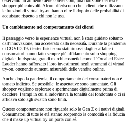
osservano un aumento delle conversioni, una riduzione dei resi e
shopper più coinvolti. Alcuni riferiscono che i clienti che utilizzano
le funzioni di virtual try-on hanno oltre il doppio delle probabilità di
acquistare rispetto a chi non le usa.
Un cambiamento nel comportamento dei clienti
Il passaggio verso le esperienze virtuali non è stato guidato soltanto
dall’innovazione, ma accelerato dalla necessità. Durante la pandemia
di COVID-19, i tester fisici sono stati rimossi dagli scaffali e i
consumatori hanno fatto sempre più affidamento sullo shopping
digitale. In risposta, grandi marchi cosmetici come L’Oreal ed Estee
Lauder hanno rafforzato i loro investimenti negli strumenti di virtual
try-on, ottenendo aumenti misurabili delle vendite online.
Anche dopo la pandemia, il comportamento dei consumatori non è
tornato indietro. Se possibile, le aspettative sono aumentate. Gli
shopper vogliono esplorare e sperimentare digitalmente prima di
decidere. I tempi in cui si indovinava la tonalità del fondotinta o ci si
affidava solo agli swatch sono finiti.
Questo comportamento non riguarda solo la Gen Z o i nativi digitali.
Consumatori di tutte le età stanno scoprendo la comodità e la fiducia
che il make-up virtual try-on porta con sé.