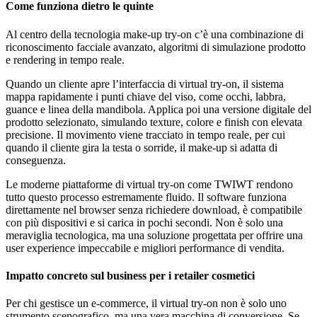
Come funziona dietro le quinte
Al centro della tecnologia make-up try-on c’è una combinazione di
riconoscimento facciale avanzato, algoritmi di simulazione prodotto
e rendering in tempo reale.
Quando un cliente apre l’interfaccia di virtual try-on, il sistema
mappa rapidamente i punti chiave del viso, come occhi, labbra,
guance e linea della mandibola. Applica poi una versione digitale del
prodotto selezionato, simulando texture, colore e finish con elevata
precisione. Il movimento viene tracciato in tempo reale, per cui
quando il cliente gira la testa o sorride, il make-up si adatta di
conseguenza.
Le moderne piattaforme di virtual try-on come TWIWT rendono
tutto questo processo estremamente fluido. Il software funziona
direttamente nel browser senza richiedere download, è compatibile
con più dispositivi e si carica in pochi secondi. Non è solo una
meraviglia tecnologica, ma una soluzione progettata per offrire una
user experience impeccabile e migliori performance di vendita.
Impatto concreto sul business per i retailer cosmetici
Per chi gestisce un e-commerce, il virtual try-on non è solo uno
strumento scenografico, ma una vera macchina di conversione. Se