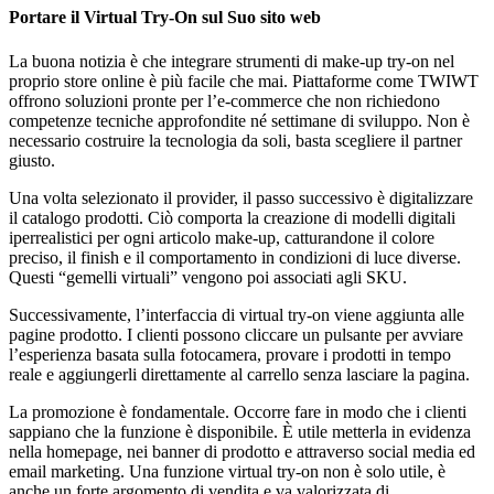
Portare il Virtual Try-On sul Suo sito web
La buona notizia è che integrare strumenti di make-up try-on nel
proprio store online è più facile che mai. Piattaforme come TWIWT
offrono soluzioni pronte per l’e-commerce che non richiedono
competenze tecniche approfondite né settimane di sviluppo. Non è
necessario costruire la tecnologia da soli, basta scegliere il partner
giusto.
Una volta selezionato il provider, il passo successivo è digitalizzare
il catalogo prodotti. Ciò comporta la creazione di modelli digitali
iperrealistici per ogni articolo make-up, catturandone il colore
preciso, il finish e il comportamento in condizioni di luce diverse.
Questi “gemelli virtuali” vengono poi associati agli SKU.
Successivamente, l’interfaccia di virtual try-on viene aggiunta alle
pagine prodotto. I clienti possono cliccare un pulsante per avviare
l’esperienza basata sulla fotocamera, provare i prodotti in tempo
reale e aggiungerli direttamente al carrello senza lasciare la pagina.
La promozione è fondamentale. Occorre fare in modo che i clienti
sappiano che la funzione è disponibile. È utile metterla in evidenza
nella homepage, nei banner di prodotto e attraverso social media ed
email marketing. Una funzione virtual try-on non è solo utile, è
anche un forte argomento di vendita e va valorizzata di