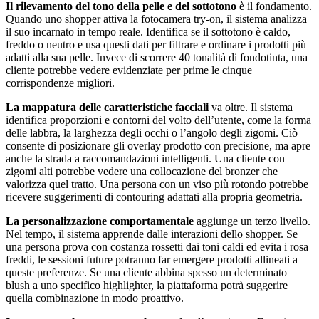
Il rilevamento del tono della pelle e del sottotono
è il fondamento.
Quando uno shopper attiva la fotocamera try-on, il sistema analizza
il suo incarnato in tempo reale. Identifica se il sottotono è caldo,
freddo o neutro e usa questi dati per filtrare e ordinare i prodotti più
adatti alla sua pelle. Invece di scorrere 40 tonalità di fondotinta, una
cliente potrebbe vedere evidenziate per prime le cinque
corrispondenze migliori.
La mappatura delle caratteristiche facciali
va oltre. Il sistema
identifica proporzioni e contorni del volto dell’utente, come la forma
delle labbra, la larghezza degli occhi o l’angolo degli zigomi. Ciò
consente di posizionare gli overlay prodotto con precisione, ma apre
anche la strada a raccomandazioni intelligenti. Una cliente con
zigomi alti potrebbe vedere una collocazione del bronzer che
valorizza quel tratto. Una persona con un viso più rotondo potrebbe
ricevere suggerimenti di contouring adattati alla propria geometria.
La personalizzazione comportamentale
aggiunge un terzo livello.
Nel tempo, il sistema apprende dalle interazioni dello shopper. Se
una persona prova con costanza rossetti dai toni caldi ed evita i rosa
freddi, le sessioni future potranno far emergere prodotti allineati a
queste preferenze. Se una cliente abbina spesso un determinato
blush a uno specifico highlighter, la piattaforma potrà suggerire
quella combinazione in modo proattivo.