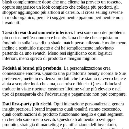
blush complementare dopo che una cliente ha provato un rossetto,
oppure suggerisce un look completo che collega più prodotti, gli
shopper aggiungono più articoli al carrello. Il cross-selling avviene
in modo organico, perché i suggerimenti appaiono pertinenti e non
invadenti.
Tassi di reso drasticamente inferiori.
I resi sono uno dei problemi
più costosi nell’e-commerce beauty. Una cliente che acquista un
fondotinta sulla base di un shade match personalizzato è molto meno
incline a restituirlo rispetto a chi ha semplicemente indovinato
partendo da uno swatch. Meno resi significano costi logistici
inferiori, meno spreco di prodotto e margini migliori.
Fedeltà al brand più profonda.
La personalizzazione crea
connessione emotiva. Quando una piattaforma beauty ricorda le Sue
preferenze, mette in evidenza prodotti che Le stanno davvero bene e
aiuta a scoprire look che ama, costruisce fiducia. Questa fiducia si
traduce in visite ripetute, customer lifetime value più elevato e nel
tipo di passaparola che l’advertising a pagamento non può comprare.
Dati first-party più ricchi.
Ogni interazione personalizzata genera
insight preziosi. I brand imparano quali tonalità stanno crescendo,
quali combinazioni di prodotto funzionano meglio e quali segmenti
di clientela sono meno serviti. Questi dati alimentano sviluppo
prodotto, strategia di marketing e pianificazione dell’inventario,