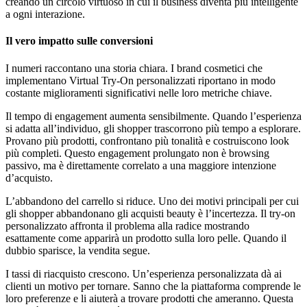
creando un circolo virtuoso in cui il business diventa più intelligente
a ogni interazione.
Il vero impatto sulle conversioni
I numeri raccontano una storia chiara. I brand cosmetici che
implementano Virtual Try-On personalizzati riportano in modo
costante miglioramenti significativi nelle loro metriche chiave.
Il tempo di engagement aumenta sensibilmente. Quando l’esperienza
si adatta all’individuo, gli shopper trascorrono più tempo a esplorare.
Provano più prodotti, confrontano più tonalità e costruiscono look
più completi. Questo engagement prolungato non è browsing
passivo, ma è direttamente correlato a una maggiore intenzione
d’acquisto.
L’abbandono del carrello si riduce. Uno dei motivi principali per cui
gli shopper abbandonano gli acquisti beauty è l’incertezza. Il try-on
personalizzato affronta il problema alla radice mostrando
esattamente come apparirà un prodotto sulla loro pelle. Quando il
dubbio sparisce, la vendita segue.
I tassi di riacquisto crescono. Un’esperienza personalizzata dà ai
clienti un motivo per tornare. Sanno che la piattaforma comprende le
loro preferenze e li aiuterà a trovare prodotti che ameranno. Questa