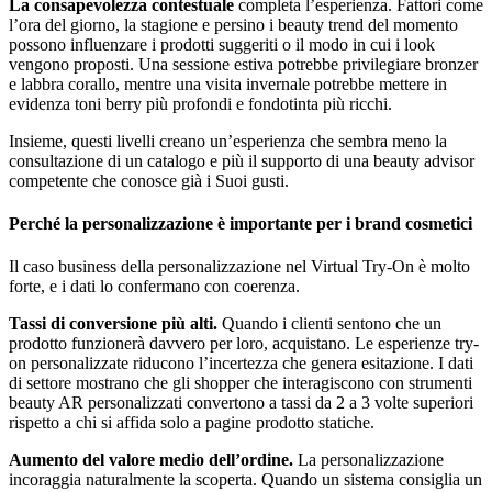
La consapevolezza contestuale
completa l’esperienza. Fattori come
l’ora del giorno, la stagione e persino i beauty trend del momento
possono influenzare i prodotti suggeriti o il modo in cui i look
vengono proposti. Una sessione estiva potrebbe privilegiare bronzer
e labbra corallo, mentre una visita invernale potrebbe mettere in
evidenza toni berry più profondi e fondotinta più ricchi.
Insieme, questi livelli creano un’esperienza che sembra meno la
consultazione di un catalogo e più il supporto di una beauty advisor
competente che conosce già i Suoi gusti.
Perché la personalizzazione è importante per i brand cosmetici
Il caso business della personalizzazione nel Virtual Try-On è molto
forte, e i dati lo confermano con coerenza.
Tassi di conversione più alti.
Quando i clienti sentono che un
prodotto funzionerà davvero per loro, acquistano. Le esperienze try-
on personalizzate riducono l’incertezza che genera esitazione. I dati
di settore mostrano che gli shopper che interagiscono con strumenti
beauty AR personalizzati convertono a tassi da 2 a 3 volte superiori
rispetto a chi si affida solo a pagine prodotto statiche.
Aumento del valore medio dell’ordine.
La personalizzazione
incoraggia naturalmente la scoperta. Quando un sistema consiglia un