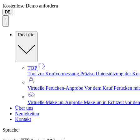
Kostenlose Demo anfordern
DE
Produkte
TOP
Tool zur Kopfvermessung
Präzise Unterstützung der Ko
Virtuelle Perücken-Anprobe
Vor dem Kauf Perücken mit r
Virtuelle Make-up-Anprobe
Make-up in Echtzeit vor de
Über uns
Neuigkeiten
Kontakt
Sprache